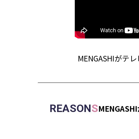
MENGASHIがテ
REASON
S
MENGAS