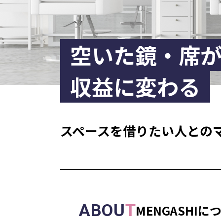
空いた鏡・席
収益に変わる
スペースを
借りたい人との
ABOU
T
MENGASHIに