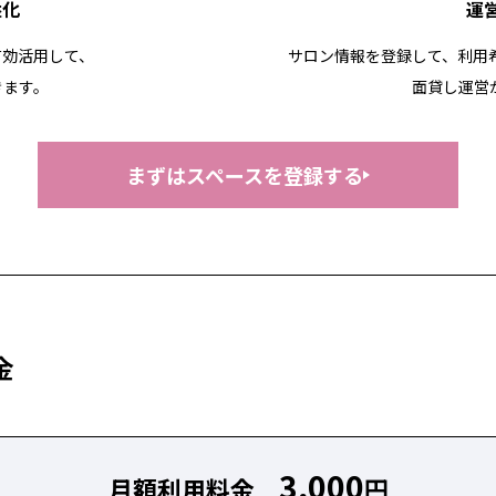
益化
運
有効活用して、
サロン情報を登録して、利用
きます。
面貸し運営
まずはスペースを登録する
金
3,000
月額利用料金
円